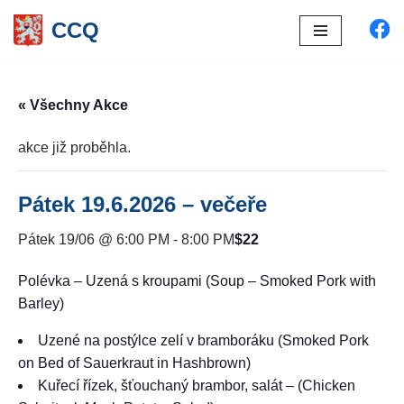
CCQ
Přeskočit
na
obsah
« Všechny Akce
akce již proběhla.
Pátek 19.6.2026 – večeře
$22
Pátek 19/06 @ 6:00 PM
-
8:00 PM
Polévka – Uzená s kroupami (Soup – Smoked Pork with
Barley)
Uzené na postýlce zelí v bramboráku (Smoked Pork
on Bed of Sauerkraut in Hashbrown)
Kuřecí řízek, šťouchaný brambor, salát – (Chicken