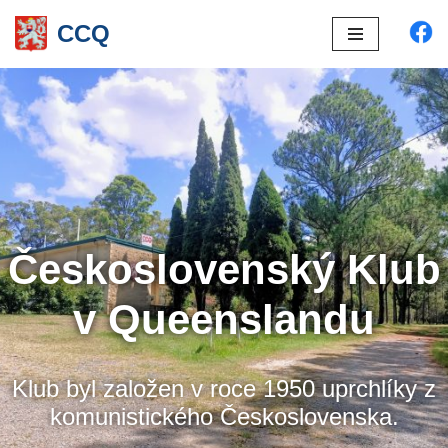
CCQ
Přeskočit
na
obsah
Československý Klub
v Queenslandu
Klub byl založen v roce 1950 uprchlíky z
komunistického Československa.