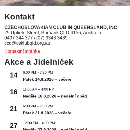
Kontakt
CZECHOSLOVAKIAN CLUB IN QUEENSLAND, INC
25 Upfield Street, Burbank QLD 4156, Australia
0497 344 377 / (07) 3343 3489
ccq@csklubqld.org.au
Kontaktní stránka
Akce a Jídelníček
6:00 PM
–
7:30 PM
14
Pátek 14.8.2026 – večeře
11:00 AM
–
4:00 PM
16
Neděle 16.8.2026 – nedělní oběd
6:00 PM
–
7:30 PM
21
Pátek 21.8.2026 – večeře
12:00 PM
–
4:00 PM
27
Neděle 27.9.2026 – nedělní oběd