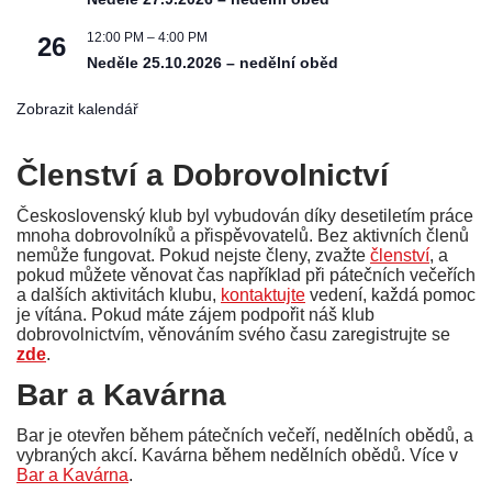
12:00 PM
–
4:00 PM
26
Neděle 25.10.2026 – nedělní oběd
Zobrazit kalendář
Členství a Dobrovolnictví
Československý klub byl vybudován díky desetiletím práce
mnoha dobrovolníků a přispěvovatelů. Bez aktivních členů
nemůže fungovat. Pokud nejste členy, zvažte
členství
, a
pokud můžete věnovat čas například při pátečních večeřích
a dalších aktivitách klubu,
kontaktujte
vedení, každá pomoc
je vítána. Pokud máte zájem podpořit náš klub
dobrovolnictvím, věnováním svého času zaregistrujte se
zde
.
Bar a Kavárna
Bar je otevřen během pátečních večeří, nedělních obědů, a
vybraných akcí. Kavárna během nedělních obědů. Více v
Bar a Kavárna
.